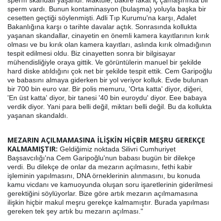
sperm skandalı yaşandı. Maktule, bakire fakat iç çamaşırında bir
sperm vardı. Bunun kontaminasyon (bulaşma) yoluyla başka bir
cesetten geçtiği söylenmişti. Adli Tıp Kurumu'na karşı, Adalet
Bakanlığına karşı o tarihte davalar açtık. Sonrasında kollukta
yaşanan skandallar, cinayetin en önemli kamera kayıtlarının kırık
olması ve bu kırık olan kamera kayıtları, aslında kırık olmadığının
tespit edilmesi oldu. Biz cinayetten sonra bir bilgisayar
mühendisliğiyle oraya gittik. Ve görüntülerin manuel bir şekilde
hard diske atıldığını çok net bir şekilde tespit ettik. Cem Garipoğlu
ve babasını almaya giderken bir yol veriyor kolluk. Evde bulunan
bir 700 bin euro var. Bir polis memuru, 'Orta katta' diyor, diğeri,
'En üst katta' diyor, bir tanesi '40 bin euroydu' diyor. Eee babaya
verdik diyor. Yani para belli değil, miktarı belli değil. Bu da kollukta
yaşanan skandaldı.
MEZARIN AÇILMAMASINA İLİŞKİN HİÇBİR MEŞRU GEREKÇE
KALMAMIŞTIR:
Geldiğimiz noktada Silivri Cumhuriyet
Başsavcılığı'na Cem Garipoğlu'nun babası bugün bir dilekçe
verdi. Bu dilekçe de onlar da mezarın açılmasını, fethi kabir
işleminin yapılmasını, DNA örneklerinin alınmasını, bu konuda
kamu vicdanı ve kamuoyunda oluşan soru işaretlerinin giderilmesi
gerektiğini söylüyorlar. Bize göre artık mezarın açılmamasına
ilişkin hiçbir makul meşru gerekçe kalmamıştır. Burada yapılması
gereken tek şey artık bu mezarın açılması."