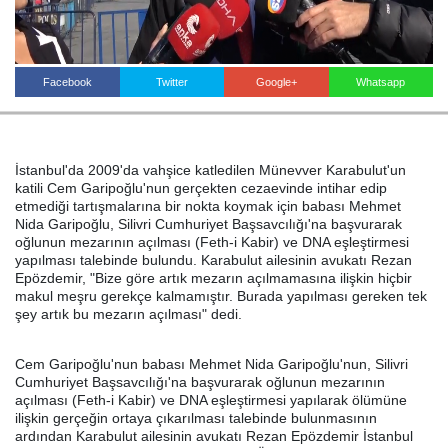
Haberin Doğru Adresi.
Facebook
Twitter
Google+
Whatsapp
İstanbul'da 2009'da vahşice katledilen Münevver Karabulut'un
katili Cem Garipoğlu'nun gerçekten cezaevinde intihar edip
etmediği tartışmalarına bir nokta koymak için babası Mehmet
Nida Garipoğlu, Silivri Cumhuriyet Başsavcılığı'na başvurarak
oğlunun mezarının açılması (Feth-i Kabir) ve DNA eşleştirmesi
yapılması talebinde bulundu. Karabulut ailesinin avukatı Rezan
Epözdemir, "Bize göre artık mezarın açılmamasına ilişkin hiçbir
makul meşru gerekçe kalmamıştır. Burada yapılması gereken tek
şey artık bu mezarın açılması" dedi.
Cem Garipoğlu'nun babası Mehmet Nida Garipoğlu'nun, Silivri
Cumhuriyet Başsavcılığı'na başvurarak oğlunun mezarının
açılması (Feth-i Kabir) ve DNA eşleştirmesi yapılarak ölümüne
ilişkin gerçeğin ortaya çıkarılması talebinde bulunmasının
ardından Karabulut ailesinin avukatı Rezan Epözdemir İstanbul