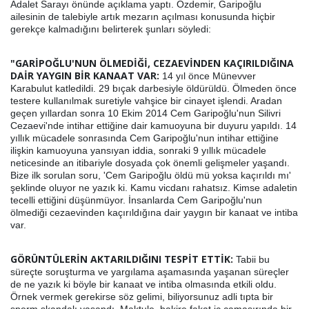
Adalet Sarayı önünde açıklama yaptı. Özdemir, Garipoğlu
ailesinin de talebiyle artık mezarın açılması konusunda hiçbir
gerekçe kalmadığını belirterek şunları söyledi:
"GARİPOĞLU'NUN ÖLMEDİĞİ, CEZAEVİNDEN KAÇIRILDIĞINA
DAİR YAYGIN BİR KANAAT VAR:
14 yıl önce Münevver
Karabulut katledildi. 29 bıçak darbesiyle öldürüldü. Ölmeden önce
testere kullanılmak suretiyle vahşice bir cinayet işlendi. Aradan
geçen yıllardan sonra 10 Ekim 2014 Cem Garipoğlu'nun Silivri
Cezaevi'nde intihar ettiğine dair kamuoyuna bir duyuru yapıldı. 14
yıllık mücadele sonrasında Cem Garipoğlu'nun intihar ettiğine
ilişkin kamuoyuna yansıyan iddia, sonraki 9 yıllık mücadele
neticesinde an itibariyle dosyada çok önemli gelişmeler yaşandı.
Bize ilk sorulan soru, 'Cem Garipoğlu öldü mü yoksa kaçırıldı mı'
şeklinde oluyor ne yazık ki. Kamu vicdanı rahatsız. Kimse adaletin
tecelli ettiğini düşünmüyor. İnsanlarda Cem Garipoğlu'nun
ölmediği cezaevinden kaçırıldığına dair yaygın bir kanaat ve intiba
var.
GÖRÜNTÜLERİN AKTARILDIĞINI TESPİT ETTİK:
Tabii bu
süreçte soruşturma ve yargılama aşamasında yaşanan süreçler
de ne yazık ki böyle bir kanaat ve intiba olmasında etkili oldu.
Örnek vermek gerekirse söz gelimi, biliyorsunuz adli tıpta bir