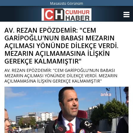
Masaüstü Görünüm
ANASAYFA
AV. REZAN EPÖZDEMİR: "CEM
KATEGORİLER
GARİPOĞLU'NUN BABASI MEZARIN
YAZARLAR
AÇILMASI YÖNÜNDE DİLEKÇE VERDİ.
MEZARIN AÇILMAMASINA İLİŞKİN
ANKETLER
GEREKÇE KALMAMIŞTIR"
AV. REZAN EPÖZDEMİR: "CEM GARİPOĞLU'NUN BABASI
FOTO GALERİ
MEZARIN AÇILMASI YÖNÜNDE DİLEKÇE VERDİ. MEZARIN
AÇILMAMASINA İLİŞKİN GEREKÇE KALMAMIŞTIR"
VİDEO GALERİ
KÜNYE
İLETİŞİM