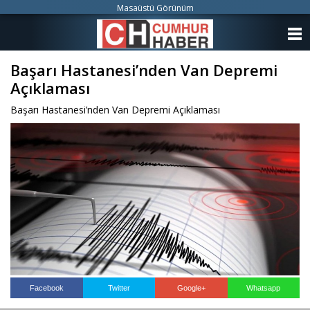
Masaüstü Görünüm
ANASAYFA
Başarı Hastanesi’nden Van Depremi
KATEGORİLER
Açıklaması
YAZARLAR
Başarı Hastanesi’nden Van Depremi Açıklaması
ANKETLER
FOTO GALERİ
VİDEO GALERİ
KÜNYE
İLETİŞİM
Facebook
Twitter
Google+
Whatsapp