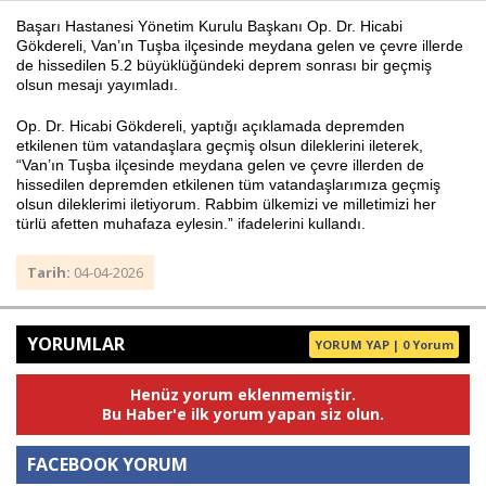
Başarı Hastanesi Yönetim Kurulu Başkanı Op. Dr. Hicabi
Gökdereli, Van’ın Tuşba ilçesinde meydana gelen ve çevre illerde
de hissedilen 5.2 büyüklüğündeki deprem sonrası bir geçmiş
Haberin Doğru Adresi.
olsun mesajı yayımladı.
Op. Dr. Hicabi Gökdereli, yaptığı açıklamada depremden
etkilenen tüm vatandaşlara geçmiş olsun dileklerini ileterek,
“Van’ın Tuşba ilçesinde meydana gelen ve çevre illerden de
hissedilen depremden etkilenen tüm vatandaşlarımıza geçmiş
olsun dileklerimi iletiyorum. Rabbim ülkemizi ve milletimizi her
türlü afetten muhafaza eylesin.” ifadelerini kullandı.
Tarih:
04-04-2026
YORUMLAR
YORUM YAP | 0 Yorum
Henüz yorum eklenmemiştir.
Bu Haber'e ilk yorum yapan siz olun.
FACEBOOK YORUM