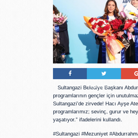
Tweetle
Sultangazi Belediye Başkanı Abdu
programlarının gençler için unutulmaz
Sultangazi’de zirvede! Hacı Ayşe Ateş
programlarımız; sevinç, gurur ve heye
yaşatıyor.” ifadelerini kullandı.
#Sultangazi #Mezuniyet #Abdurrahm