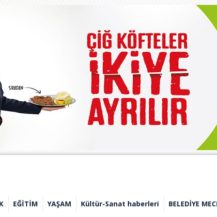
K
EĞİTİM
YAŞAM
Kültür-Sanat haberleri
BELEDİYE MEC