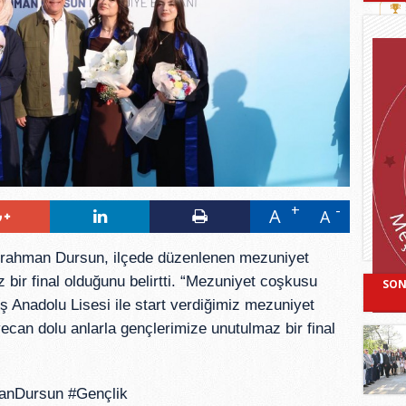
A
A
rrahman Dursun, ilçede düzenlenen mezuniyet 
 bir final olduğunu belirtti. “Mezuniyet coşkusu 
SON
 Anadolu Lisesi ile start verdiğimiz mezuniyet 
can dolu anlarla gençlerimize unutulmaz bir final 
anDursun #Gençlik