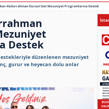
kan Abdurrahman Dursun’dan Mezuniyet Programlarına Destek
rrahman
İsta
Mezuniyet
a Destek
 destekleriyle düzenlenen mezuniyet
nç, gurur ve heyecan dolu anlar
BUG
OKU