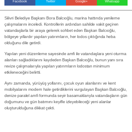
Facebook
Twitter
Google+
Whatsapp
Silivri Belediye Başkanı Bora Balcıoğlu, marina hattında yenileme
Haberin Doğru Adresi.
çalışmalarını inceledi. Kontrollerin ardından sahilde vakit geçiren
vatandaşlarla bir araya gelerek sohbet eden Başkan Balcıoğlu,
bölgeye yıllardır yapılan yatırımların, her lodos çıktığında heba
olduğunu dile getirdi.
Yapılan yeni düzenleme sayesinde amfi ile vatandaşlara yeni oturma
alanları sağladıklarını kaydeden Başkan Balcıoğlu, bunun yanı sıra
revize çalışmalarıyla yapılan yatırımların lodostan minimum
etkileneceğini belirtti.
Aynı zamanda, yürüyüş yollarını, çocuk oyun alanlarını ve kent
mobilyalarını modern hale getirdiklerini vurgulayan Başkan Balcıoğlu,
denize paralel amfi formunda seyir basamaklarıyla vatandaşların gün
doğumunu ve gün batımını keyifle izleyebileceği yeni alanlar
oluşturulduğuna dikkat çekti.