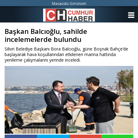
Masaüstü Görünüm
ANASAYFA
Başkan Balcıoğlu, sahilde
KATEGORİLER
incelemelerde bulundu
YAZARLAR
Silivri Belediye Başkanı Bora Balcıoğlu, güne Boşnak Bahçe’de
başlayarak hava koşullarından etkilenen marina hattında
ANKETLER
yenileme çalışmalarını yerinde inceledi.
FOTO GALERİ
VİDEO GALERİ
KÜNYE
İLETİŞİM