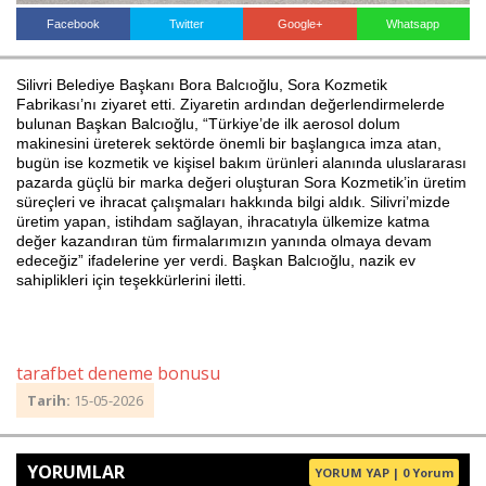
Facebook
Twitter
Google+
Whatsapp
Haberin Doğru Adresi.
Silivri Belediye Başkanı Bora Balcıoğlu, Sora Kozmetik
Fabrikası’nı ziyaret etti. Ziyaretin ardından değerlendirmelerde
bulunan Başkan Balcıoğlu, “Türkiye’de ilk aerosol dolum
makinesini üreterek sektörde önemli bir başlangıca imza atan,
bugün ise kozmetik ve kişisel bakım ürünleri alanında uluslararası
pazarda güçlü bir marka değeri oluşturan Sora Kozmetik’in üretim
süreçleri ve ihracat çalışmaları hakkında bilgi aldık. Silivri’mizde
üretim yapan, istihdam sağlayan, ihracatıyla ülkemize katma
değer kazandıran tüm firmalarımızın yanında olmaya devam
edeceğiz” ifadelerine yer verdi. Başkan Balcıoğlu, nazik ev
sahiplikleri için teşekkürlerini iletti.
tarafbet deneme bonusu
Tarih:
15-05-2026
YORUMLAR
YORUM YAP | 0 Yorum