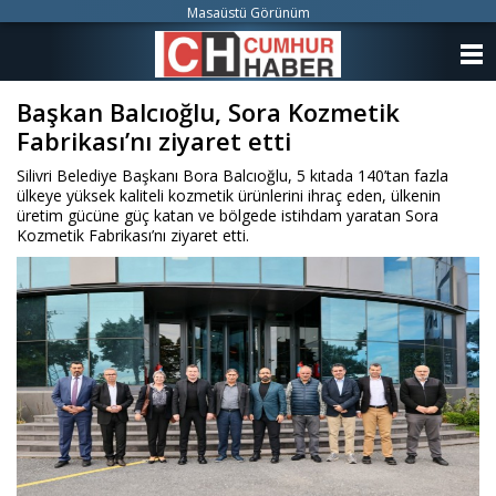
Masaüstü Görünüm
ANASAYFA
Başkan Balcıoğlu, Sora Kozmetik
KATEGORİLER
Fabrikası’nı ziyaret etti
YAZARLAR
Silivri Belediye Başkanı Bora Balcıoğlu, 5 kıtada 140’tan fazla
ülkeye yüksek kaliteli kozmetik ürünlerini ihraç eden, ülkenin
ANKETLER
üretim gücüne güç katan ve bölgede istihdam yaratan Sora
Kozmetik Fabrikası’nı ziyaret etti.
FOTO GALERİ
VİDEO GALERİ
KÜNYE
İLETİŞİM