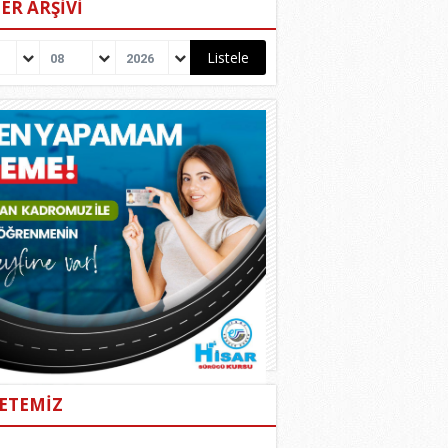
ER ARŞİVİ
08
2026
ETEMİZ