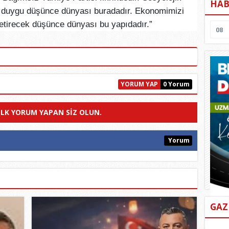
HAB
k duygu düşünce dünyası buradadır. Ekonomimizi
etirecek düşünce dünyası bu yapıdadır.”
08
YORUM YAP
0 Yorum
ILK YORUM YAPAN SIZ OLUN.
Yorum
GAZ