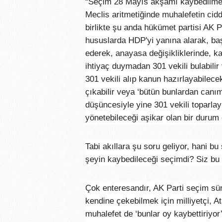
“Seçim 28 Mayıs akşamı kaybedilmem
Meclis aritmetiğinde muhalefetin cid
birlikte şu anda hükümet partisi AK Pa
hususlarda HDP'yi yanına alarak, başk
ederek, anayasa değişikliklerinde, k
ihtiyaç duymadan 301 vekili bulabilir
301 vekili alıp kanun hazırlayabilec
çıkabilir veya ‘bütün bunlardan canım 
düşüncesiyle yine 301 vekili toparlayı
yönetebileceği aşikar olan bir durum
Tabi akıllara şu soru geliyor, hani b
şeyin kaybedileceği seçimdi? Siz bu 
Çok enteresandır, AK Parti seçim sü
kendine çekebilmek için milliyetçi, A
muhalefet de ‘bunlar oy kaybettiriyo