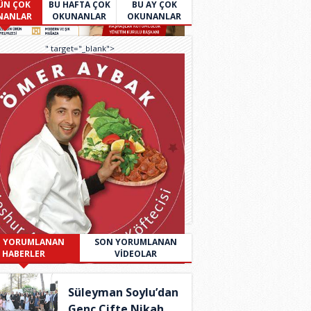
ÜN ÇOK
BU HAFTA ÇOK
BU AY ÇOK
NANLAR
OKUNANLAR
OKUNANLAR
" target="_blank">
 YORUMLANAN
SON YORUMLANAN
HABERLER
VİDEOLAR
Süleyman Soylu’dan
Genç Çifte Nikah..