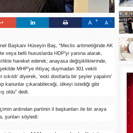
A
A
nel Başkanı Hüseyin Baş, “Meclis aritmetiğinde AK
ikte veya belli hususlarda HDP'yi yanına alarak,
irlikte hareket ederek; anayasa değişikliklerinde,
r şekilde MHP'ye ihtiyaç duymadan 301 vekili
 sıkıldı’ diyerek, ‘eski dostlarla bir şeyler yapalım’
p kanunlar çıkarabileceği, ülkeyi istediği gibi
ış oldu” dedi.
in ardından partinin il başkanları ile bir araya
, şunları söyledi: