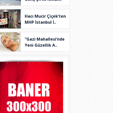
Hacı Mucir Çiçek’ten
MHP İstanbul İ..
“Gazi Mahallesi’nde
Yeni Güzellik A..