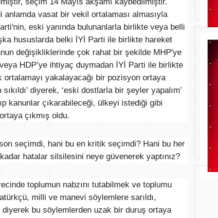
iştir, seçim 14 Mayıs akşamı kaybedilmiştir.
di anlamda vasat bir vekil ortalaması almasıyla
rti'nin, eski yanında bulunanlarla birlikte veya belli
a hususlarda belki İYİ Parti ile birlikte hareket
anun değişikliklerinde çok rahat bir şekilde MHP'ye
 veya HDP’ye ihtiyaç duymadan İYİ Parti ile birlikte
ek ortalamayı yakalayacağı bir pozisyon ortaya
sıkıldı’ diyerek, ‘eski dostlarla bir şeyler yapalım’
p kanunlar çıkarabileceği, ülkeyi istediği gibi
 ortaya çıkmış oldu.
u son seçimdi, hani bu en kritik seçimdi? Hani bu her
kadar hatalar silsilesini neye güvenerek yaptınız?
recinde toplumun nabzını tutabilmek ve toplumu
tatürkçü, milli ve manevi söylemlere sarıldı,
r’ diyerek bu söylemlerden uzak bir duruş ortaya