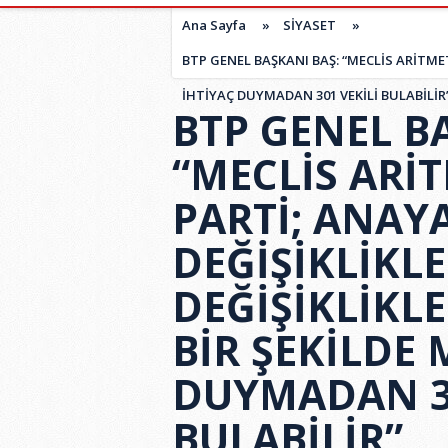
Ana Sayfa
»
SİYASET
»
BTP GENEL BAŞKANI BAŞ: “MECLİS ARİTME
İHTİYAÇ DUYMADAN 301 VEKİLİ BULABİLİR
BTP GENEL B
“MECLİS ARİ
PARTİ; ANAY
DEĞİŞİKLİKL
DEĞİŞİKLİKL
BİR ŞEKİLDE 
DUYMADAN 30
BULABİLİR”