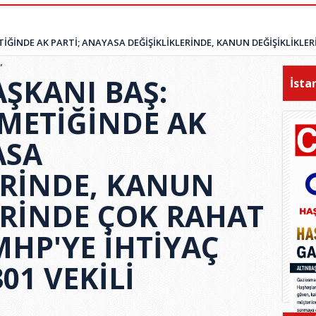
TİĞİNDE AK PARTİ; ANAYASA DEĞİŞİKLİKLERİNDE, KANUN DEĞİŞİKLİKLER
”
AŞKANI BAŞ:
İsta
TMETİĞİNDE AK
ASA
ERİNDE, KANUN
ERİNDE ÇOK RAHAT
MHP'YE İHTİYAÇ
1 VEKİLİ