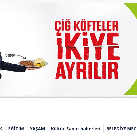
K
EĞİTİM
YAŞAM
Kültür-Sanat haberleri
BELEDİYE MEC