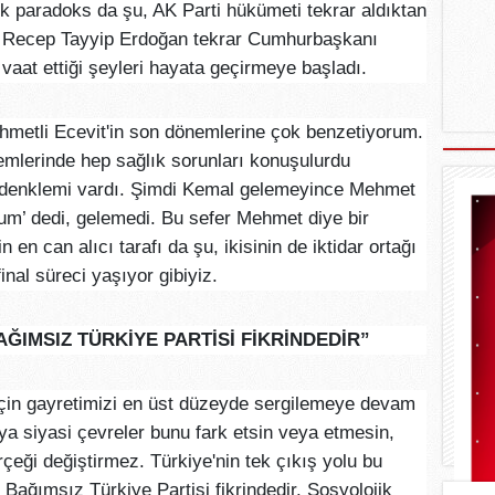
 paradoks da şu, AK Parti hükümeti tekrar aldıktan
Recep Tayyip Erdoğan tekrar Cumhurbaşkanı
vaat ettiği şeyleri hayata geçirmeye başladı.
hmetli Ecevit'in son dönemlerine çok benzetiyorum.
emlerinde hep sağlık sorunları konuşulurdu
 denklemi vardı. Şimdi Kemal gelemeyince Mehmet
rum’ dedi, gelemedi. Bu sefer Mehmet diye bir
 en can alıcı tarafı da şu, ikisinin de iktidar ortağı
inal süreci yaşıyor gibiyiz.
AĞIMSIZ TÜRKİYE PARTİSİ FİKRİNDEDİR”
çin gayretimizi en üst düzeyde sergilemeye devam
 siyasi çevreler bunu fark etsin veya etmesin,
çeği değiştirmez. Türkiye'nin tek çıkış yolu bu
 Bağımsız Türkiye Partisi fikrindedir. Sosyolojik