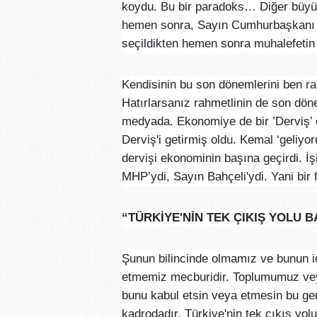
koydu. Bu bir paradoks… Diğer büyük
hemen sonra, Sayın Cumhurbaşkanı 
seçildikten hemen sonra muhalefetin 
Kendisinin bu son dönemlerini ben ra
Hatırlarsanız rahmetlinin de son dön
medyada. Ekonomiye de bir ’Derviş’
Derviş'i getirmiş oldu. Kemal ‘geliyo
dervişi ekonominin başına geçirdi. İşin
MHP’ydi, Sayın Bahçeli'ydi. Yani bir f
“TÜRKİYE'NİN TEK ÇIKIŞ YOLU B
Şunun bilincinde olmamız ve bunun i
etmemiz mecburidir. Toplumumuz veya
bunu kabul etsin veya etmesin bu ger
kadrodadır. Türkiye'nin tek çıkış yolu