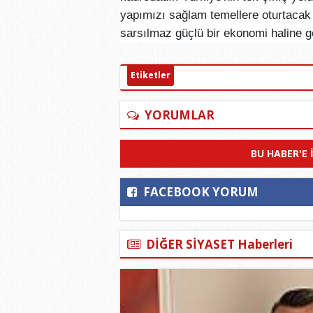
yapımızı sağlam temellere oturtaca
sarsılmaz güçlü bir ekonomi haline g
Etiketler
YORUMLAR
BU HABER'E 
FACEBOOK YORUM
DİĞER SİYASET Haberleri