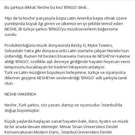
Bu şarkıya dikkat: Neshe bu kez ‘BİNGO’ dedi…
‘Hijo de la Noche’ parçasıyla başta Latin Amerika başta olmak üzere
Haberin Doğru Adresi.
yurtdışında büyük ilgi gören ve ülkemizi en iyi şekilde temsil eden
NESHE, ilk türkçe şarkısı ‘BİNGO’yu müzikseverlerin beğenisine
sundu.
Prodüktörlüğünü müzik dünyasında Becky G, Myke Towers,
Sebastián Yatra gibi dünyaca ünlü Latin starlarla çalışan Neneto'nun
üstlendiği, Rumen hit besteci Emanuela Oancea ile NESHE’nin kaleme
aldığı ‘BİNGO’, özellikle aşk devreye girdiğinde hayatın heyecan verici
temposunu kucaklayan bir kadının hikayesini anlatıyor.
Türk ve Latin müziğinin büyüleyici birleşimine, türkçe ve ispanyolca
dillerinin geçişine NESHE’nin seslendirdiği 'BİNGO' adlı şarkıyla tanık
olun.
NESHE HAKKINDA
Neshe ,Türk şarkıcı, söz yazarı, dansçı ve oyuncudur. İstanbul’da
doğup büyümüştür.
Küçük yaşlarda başlayan sanat hayatını bale, dans, tiyatro ve müzik
ile bir arada devam ettirmiştir. Mimar Sinan Üniversitesi Devlet
Konservatuvarı Modern Dans , İstanbul Üniversitesi Devlet