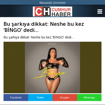
Masaüstü Görünüm
ANASAYFA
Bu şarkıya dikkat: Neshe bu kez
KATEGORİLER
‘BİNGO’ dedi…
YAZARLAR
Bu şarkıya dikkat: Neshe bu kez ‘BİNGO’ dedi…
ANKETLER
FOTO GALERİ
VİDEO GALERİ
KÜNYE
İLETİŞİM
Facebook
Twitter
Google+
Whatsapp