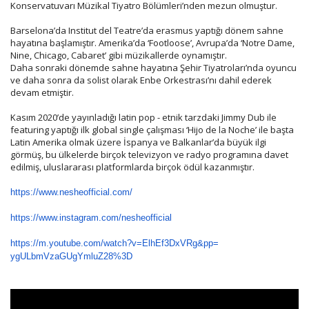
Konservatuvarı Müzikal Tiyatro Bölümleri’nden mezun olmuştur.
Barselona’da Institut del Teatre’da erasmus yaptığı dönem sahne
hayatına başlamıştır. Amerika’da ‘Footloose’, Avrupa’da ‘Notre Dame,
Nine, Chicago, Cabaret’ gibi müzikallerde oynamıştır.
Daha sonraki dönemde sahne hayatına Şehir Tiyatroları’nda oyuncu
ve daha sonra da solist olarak Enbe Orkestrası’nı dahil ederek
devam etmiştir.
Kasım 2020’de yayınladığı latin pop - etnik tarzdaki Jimmy Dub ile
featuring yaptığı ilk global single çalışması ‘Hijo de la Noche’ ile başta
Latin Amerika olmak üzere İspanya ve Balkanlar’da büyük ilgi
görmüş, bu ülkelerde birçok televizyon ve radyo programına davet
edilmiş, uluslararası platformlarda birçok ödül kazanmıştır.
https://www.nesheofficial.com/
https://www.instagram.com/
nesheofficial
https://m.youtube.com/watch?v=
ElhEf3DxVRg&pp=
ygULbmVzaGUgYmluZ28%3D