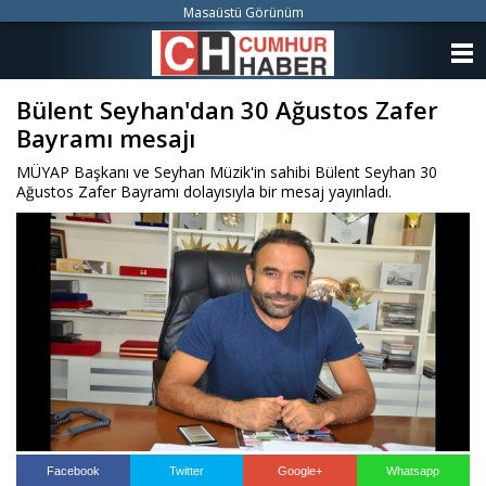
Masaüstü Görünüm
ANASAYFA
Bülent Seyhan'dan 30 Ağustos Zafer
KATEGORİLER
Bayramı mesajı
YAZARLAR
MÜYAP Başkanı ve Seyhan Müzik'in sahibi Bülent Seyhan 30
Ağustos Zafer Bayramı dolayısıyla bir mesaj yayınladı.
ANKETLER
FOTO GALERİ
VİDEO GALERİ
KÜNYE
İLETİŞİM
Facebook
Twitter
Google+
Whatsapp