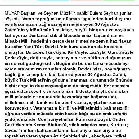
MÜYAP Başkanı ve Seyhan Müzik'in sahibi Bülent Seyhan şunları
söyledi: “
Vatan toprağımızın düşman işgalinden kurtuluşunu
Haberin Doğru Adresi.
ve ulusumuzun bağımsızlığını müjdeleyen 30 Ağustos
Zaferi’nin yıldönümünü milletçe, büyük bir gurur ve coşkuyla
kutluyoruz.Destansı İstiklal Mücadelemizi taçlandıran ve
Misak-ı Milli hedefinin gerçekleştirilmesine zemin hazırlayan
bu zafer, Yeni Türk Devleti’nin kuruluşunun da habercisi
olmuştur. Bu zafer, Türk’üyle, Kürt’üyle, Laz’ıyla, Gürcü’süyle
Çerkez’iyle, doğusuyla, batısıyla bir ve bütün olduğumuzun
en somut göstergesidir. Bugün de bu destansı mücadeleyi
veren atalarımızın torunları olarak, Devletimize, bayrağımıza
bağlılığımızı hep birlikte ifade ediyoruz.30 Ağustos Zaferi,
büyük Türk Milleti’nin gücüne inanması durumunda önünde
hiçbir engelin duramayacağının da simgesidir. Her aşaması
eşsiz vatanseverlik ve kahramanlık destanlarıyla dolu olan
milli mücadele sonucunda kazandığımız bağımsızlığı,
milletimiz, milli birlik ve beraberlik anlayışıyla her zaman
koruyacaktır. Vatanımızın birliği ve Milletimizin bağımsızlığı
uğruna verilen mücadelenin kazanıldığı bu anlamlı zaferin
yıldönümünde, Cumhuriyetimizin kurucusu Büyük Önder
Gazi Mustafa Kemal Atatürk'ü, silah arkadaşlarını, Kurtuluş
Savaşı'nın tüm kahramanlarını, kanlarıyla, canlarıyla bu
toprakları vatan yapan Aziz Şehitlerimizi, ebediyete intikal