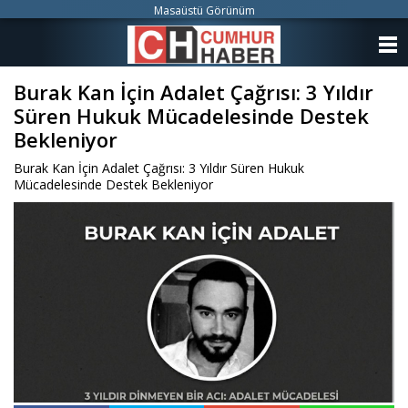
Masaüstü Görünüm
ANASAYFA
Burak Kan İçin Adalet Çağrısı: 3 Yıldır
KATEGORİLER
Süren Hukuk Mücadelesinde Destek
YAZARLAR
Bekleniyor
Burak Kan İçin Adalet Çağrısı: 3 Yıldır Süren Hukuk
ANKETLER
Mücadelesinde Destek Bekleniyor
FOTO GALERİ
VİDEO GALERİ
KÜNYE
İLETİŞİM