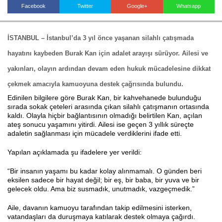
Facebook
Twitter
Google+
Whatsapp
Haberin Doğru Adresi.
İSTANBUL –
İstanbul’da 3 yıl önce yaşanan silahlı çatışmada
hayatını kaybeden Burak Kan için adalet arayışı sürüyor. Ailesi ve
yakınları, olayın ardından devam eden hukuk mücadelesine dikkat
çekmek amacıyla kamuoyuna destek çağrısında bulundu.
Edinilen bilgilere göre Burak Kan, bir kahvehanede bulunduğu
sırada sokak çeteleri arasında çıkan silahlı çatışmanın ortasında
kaldı. Olayla hiçbir bağlantısının olmadığı belirtilen Kan, açılan
ateş sonucu yaşamını yitirdi. Ailesi ise geçen 3 yıllık süreçte
adaletin sağlanması için mücadele verdiklerini ifade etti.
Yapılan açıklamada şu ifadelere yer verildi:
“Bir insanın yaşamı bu kadar kolay alınmamalı. O günden beri
eksilen sadece bir hayat değil; bir eş, bir baba, bir yuva ve bir
gelecek oldu. Ama biz susmadık, unutmadık, vazgeçmedik.”
Aile, davanın kamuoyu tarafından takip edilmesini isterken,
vatandaşları da duruşmaya katılarak destek olmaya çağırdı.