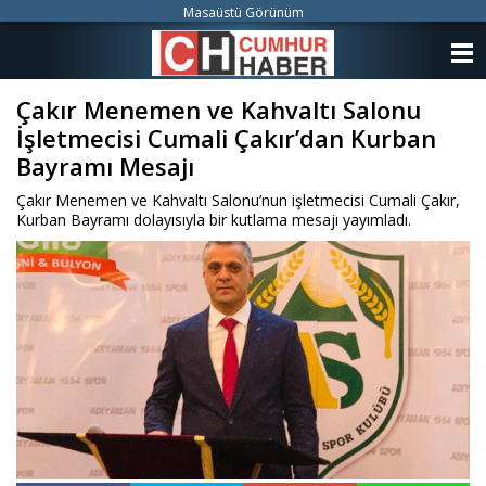
Masaüstü Görünüm
ANASAYFA
Çakır Menemen ve Kahvaltı Salonu
KATEGORİLER
İşletmecisi Cumali Çakır’dan Kurban
YAZARLAR
Bayramı Mesajı
Çakır Menemen ve Kahvaltı Salonu’nun işletmecisi Cumali Çakır,
ANKETLER
Kurban Bayramı dolayısıyla bir kutlama mesajı yayımladı.
FOTO GALERİ
VİDEO GALERİ
KÜNYE
İLETİŞİM