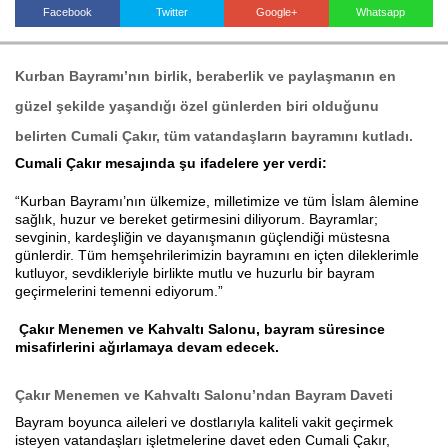
Facebook
Twitter
Google+
Whatsapp
Haberin Doğru Adresi.
Kurban Bayramı’nın birlik, beraberlik ve paylaşmanın en
güzel şekilde yaşandığı özel günlerden biri olduğunu
belirten Cumali Çakır, tüm vatandaşların bayramını kutladı.
Cumali Çakır mesajında şu ifadelere yer verdi:
“Kurban Bayramı’nın ülkemize, milletimize ve tüm İslam âlemine
sağlık, huzur ve bereket getirmesini diliyorum. Bayramlar;
sevginin, kardeşliğin ve dayanışmanın güçlendiği müstesna
günlerdir. Tüm hemşehrilerimizin bayramını en içten dileklerimle
kutluyor, sevdikleriyle birlikte mutlu ve huzurlu bir bayram
geçirmelerini temenni ediyorum.”
Çakır Menemen ve Kahvaltı Salonu, bayram süresince
misafirlerini ağırlamaya devam edecek.
Çakır Menemen ve Kahvaltı Salonu’ndan Bayram Daveti
Bayram boyunca aileleri ve dostlarıyla kaliteli vakit geçirmek
isteyen vatandaşları işletmelerine davet eden Cumali Çakır,