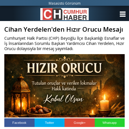
Masaüstü Görünüm
ANASAYFA
Cihan Yerdelen'den Hızır Orucu Mesajı
KATEGORİLER
Cumhuriyet Halk Partisi (CHP) Beyoğlu İlçe Başkanlığı Esnaflar ve
YAZARLAR
İş İnsanlarından Sorumlu Başkan Yardımcısı Cihan Yerdelen, Hızır
Orucu dolayısıyla bir mesaj yayımladı.
ANKETLER
FOTO GALERİ
VİDEO GALERİ
KÜNYE
İLETİŞİM
Facebook
Twitter
Google+
Whatsapp