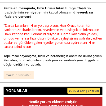
Yerdelen mesajında, Hızır Orucu tutan tüm yurttaşların
ibadetlerinin ve niyetlerinin kabul olmasını dileyerek şu
ifadelere yer verdi:
Haberin Doğru Adresi.
Darda kalanların Hızır yoldaşı olsun. Hızır Orucu tutan tüm
“
canlarımızın ibadetlerinin, niyetlerinin ve paylaştıkları lokmaların
Hakk katında kabul olmasını diliyoruz. Darda kalanların yoldaşı,
umudu ve nefesi Hızır olsun. Birlikte paylaştığımız sofralar, edilen
dualar ve gönülden gelen niyetler yolumuzu aydınlatsın. Hızır
Orucu kabul olsun
.”
Toplumsal dayanışma, birlik ve beraberliğin önemine dikkat çeken
Yerdelen, bu özel günlerin paylaşma ve yardımlaşma duygularını
güçlendirdiğini vurguladı.
Tarih:
10-02-2026
YORUMLAR
YORUM YAP | 0 Yorum
Henüz yorum eklenmemiştir.
Bu Haber'e ilk yorum yapan siz olun.