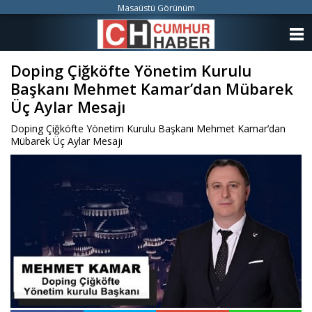
Masaüstü Görünüm
ANASAYFA
Doping Çiğköfte Yönetim Kurulu
KATEGORİLER
Başkanı Mehmet Kamar’dan Mübarek
YAZARLAR
Üç Aylar Mesajı
Doping Çiğköfte Yönetim Kurulu Başkanı Mehmet Kamar’dan
ANKETLER
Mübarek Üç Aylar Mesajı
FOTO GALERİ
VİDEO GALERİ
KÜNYE
İLETİŞİM