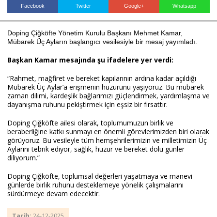
Facebook
Twitter
Google+
Whatsapp
Doping Çiğköfte Yönetim Kurulu Başkanı Mehmet Kamar,
Haberin Doğru Adresi.
Mübarek Üç Ayların başlangıcı vesilesiyle bir mesaj yayımladı.
Başkan Kamar mesajında şu ifadelere yer verdi:
“Rahmet, mağfiret ve bereket kapılarının ardına kadar açıldığı
Mübarek Üç Aylar’a erişmenin huzurunu yaşıyoruz. Bu mübarek
zaman dilimi, kardeşlik bağlarımızı güçlendirmek, yardımlaşma ve
dayanışma ruhunu pekiştirmek için eşsiz bir fırsattır.
Doping Çiğköfte ailesi olarak, toplumumuzun birlik ve
beraberliğine katkı sunmayı en önemli görevlerimizden biri olarak
görüyoruz. Bu vesileyle tüm hemşehrilerimizin ve milletimizin Üç
Aylarını tebrik ediyor, sağlık, huzur ve bereket dolu günler
diliyorum.”
Doping Çiğköfte, toplumsal değerleri yaşatmaya ve manevi
günlerde birlik ruhunu desteklemeye yönelik çalışmalarını
sürdürmeye devam edecektir.
Tarih:
24-12-2025