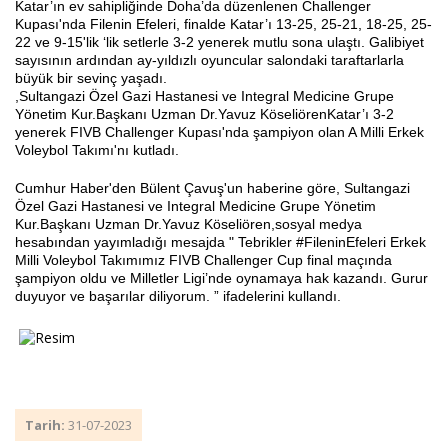
Katar’ın ev sahipliğinde Doha’da düzenlenen Challenger
Kupası'nda Filenin Efeleri, finalde Katar’ı 13-25, 25-21, 18-25, 25-
22 ve 9-15'lik ‘lik setlerle 3-2 yenerek mutlu sona ulaştı. Galibiyet
sayısının ardından ay-yıldızlı oyuncular salondaki taraftarlarla
Haberin Doğru Adresi.
büyük bir sevinç yaşadı.
,Sultangazi Özel Gazi Hastanesi ve Integral Medicine Grupe
Yönetim Kur.Başkanı Uzman Dr.Yavuz KöseliörenKatar’ı 3-2
yenerek FIVB Challenger Kupası'nda şampiyon olan A Milli Erkek
Voleybol Takımı'nı kutladı.
Cumhur Haber'den Bülent Çavuş'un haberine göre, Sultangazi
Özel Gazi Hastanesi ve Integral Medicine Grupe Yönetim
Kur.Başkanı Uzman Dr.Yavuz Köseliören,sosyal medya
hesabından yayımladığı mesajda " Tebrikler #FileninEfeleri Erkek
Milli Voleybol Takımımız FIVB Challenger Cup final maçında
şampiyon oldu ve Milletler Ligi’nde oynamaya hak kazandı. Gurur
duyuyor ve başarılar diliyorum. ” ifadelerini kullandı.
Tarih:
31-07-2023