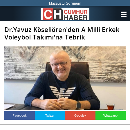
Masaüstü Görünüm
ANASAYFA
Dr.Yavuz Köseliören'den A Milli Erkek
KATEGORİLER
Voleybol Takımı'na Tebrik
YAZARLAR
ANKETLER
FOTO GALERİ
VİDEO GALERİ
KÜNYE
İLETİŞİM
Facebook
Twitter
Google+
Whatsapp