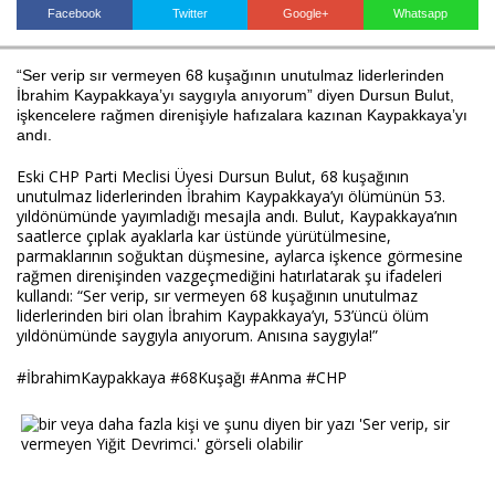
Facebook
Twitter
Google+
Whatsapp
“Ser verip sır vermeyen 68 kuşağının unutulmaz liderlerinden 
Haberin Doğru Adresi.
İbrahim Kaypakkaya’yı saygıyla anıyorum” diyen Dursun Bulut, 
işkencelere rağmen direnişiyle hafızalara kazınan Kaypakkaya’yı 
andı.
Eski CHP Parti Meclisi Üyesi Dursun Bulut, 68 kuşağının 
unutulmaz liderlerinden İbrahim Kaypakkaya’yı ölümünün 53. 
yıldönümünde yayımladığı mesajla andı. Bulut, Kaypakkaya’nın 
saatlerce çıplak ayaklarla kar üstünde yürütülmesine, 
parmaklarının soğuktan düşmesine, aylarca işkence görmesine 
rağmen direnişinden vazgeçmediğini hatırlatarak şu ifadeleri 
kullandı: “Ser verip, sır vermeyen 68 kuşağının unutulmaz 
liderlerinden biri olan İbrahim Kaypakkaya’yı, 53’üncü ölüm 
yıldönümünde saygıyla anıyorum. Anısına saygıyla!”
#İbrahimKaypakkaya #68Kuşağı #Anma #CHP