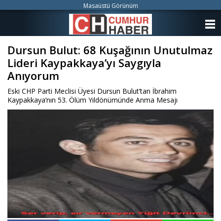
Masaüstü Görünüm
ANASAYFA
Dursun Bulut: 68 Kuşağının Unutulmaz
KATEGORİLER
Lideri Kaypakkaya’yı Saygıyla
YAZARLAR
Anıyorum
Eski CHP Parti Meclisi Üyesi Dursun Bulut’tan İbrahim
ANKETLER
Kaypakkaya’nın 53. Ölüm Yıldönümünde Anma Mesajı
FOTO GALERİ
VİDEO GALERİ
KÜNYE
İLETİŞİM