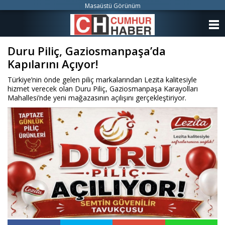
Masaüstü Görünüm
ANASAYFA
Duru Piliç, Gaziosmanpaşa’da
KATEGORİLER
Kapılarını Açıyor!
YAZARLAR
Türkiye’nin önde gelen piliç markalarından Lezita kalitesiyle
hizmet verecek olan Duru Piliç, Gaziosmanpaşa Karayolları
ANKETLER
Mahallesi’nde yeni mağazasının açılışını gerçekleştiriyor.
FOTO GALERİ
VİDEO GALERİ
KÜNYE
İLETİŞİM