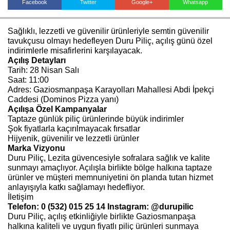
Facebook
Twitter
Google+
Whatsapp
Sağlıklı, lezzetli ve güvenilir ürünleriyle semtin güvenilir
Haberin Doğru Adresi.
tavukçusu olmayı hedefleyen Duru Piliç, açılış günü özel
indirimlerle misafirlerini karşılayacak.
Açılış Detayları
Tarih: 28 Nisan Salı
Saat: 11:00
Adres: Gaziosmanpaşa Karayolları Mahallesi Abdi İpekçi
Caddesi (Dominos Pizza yanı)
Açılışa Özel Kampanyalar
Taptaze günlük piliç ürünlerinde büyük indirimler
Şok fiyatlarla kaçırılmayacak fırsatlar
Hijyenik, güvenilir ve lezzetli ürünler
Marka Vizyonu
Duru Piliç, Lezita güvencesiyle sofralara sağlık ve kalite
sunmayı amaçlıyor. Açılışla birlikte bölge halkına taptaze
ürünler ve müşteri memnuniyetini ön planda tutan hizmet
anlayışıyla katkı sağlamayı hedefliyor.
İletişim
Telefon: 0 (532) 015 25 14 Instagram: @durupilic
Duru Piliç, açılış etkinliğiyle birlikte Gaziosmanpaşa
halkına kaliteli ve uygun fiyatlı piliç ürünleri sunmaya