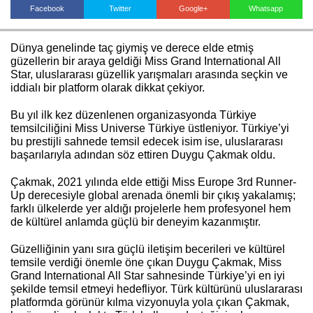
Facebook
Twitter
Google+
Whatsapp
Dünya genelinde taç giymiş ve derece elde etmiş
Haberin Doğru Adresi.
güzellerin bir araya geldiği Miss Grand International All
Star, uluslararası güzellik yarışmaları arasında seçkin ve
iddialı bir platform olarak dikkat çekiyor.
Bu yıl ilk kez düzenlenen organizasyonda Türkiye
temsilciliğini Miss Universe Türkiye üstleniyor. Türkiye’yi
bu prestijli sahnede temsil edecek isim ise, uluslararası
başarılarıyla adından söz ettiren Duygu Çakmak oldu.
Çakmak, 2021 yılında elde ettiği Miss Europe 3rd Runner-
Up derecesiyle global arenada önemli bir çıkış yakalamış;
farklı ülkelerde yer aldığı projelerle hem profesyonel hem
de kültürel anlamda güçlü bir deneyim kazanmıştır.
Güzelliğinin yanı sıra güçlü iletişim becerileri ve kültürel
temsile verdiği önemle öne çıkan Duygu Çakmak, Miss
Grand International All Star sahnesinde Türkiye’yi en iyi
şekilde temsil etmeyi hedefliyor. Türk kültürünü uluslararası
platformda görünür kılma vizyonuyla yola çıkan Çakmak,