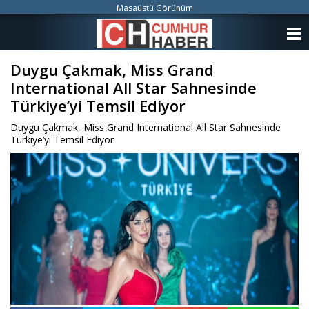
Masaüstü Görünüm
ANASAYFA
Duygu Çakmak, Miss Grand
KATEGORİLER
International All Star Sahnesinde
YAZARLAR
Türkiye’yi Temsil Ediyor
Duygu Çakmak, Miss Grand International All Star Sahnesinde
ANKETLER
Türkiye’yi Temsil Ediyor
FOTO GALERİ
VİDEO GALERİ
KÜNYE
İLETİŞİM