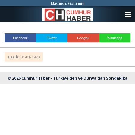
Masaüstü Görünüm
ANASAYFA
KATEGORİLER
Facebook
Twitter
Google+
Whatsapp
YAZARLAR
Tarih:
01-01-1970
ANKETLER
FOTO GALERİ
© 2026 CumhurHaber - Türkiye'den ve Dünya'dan Sondakika
VİDEO GALERİ
Haberleri
KÜNYE
İLETİŞİM