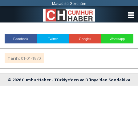
Masaüstü Görünüm
ANASAYFA
KATEGORİLER
Facebook
Twitter
Google+
Whatsapp
YAZARLAR
Tarih:
01-01-1970
ANKETLER
FOTO GALERİ
© 2026 CumhurHaber - Türkiye'den ve Dünya'dan Sondakika
VİDEO GALERİ
Haberleri
KÜNYE
İLETİŞİM