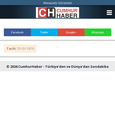
Masaüstü Görünüm
ANASAYFA
KATEGORİLER
Facebook
Twitter
Google+
Whatsapp
YAZARLAR
Tarih:
01-01-1970
ANKETLER
FOTO GALERİ
© 2026 CumhurHaber - Türkiye'den ve Dünya'dan Sondakika
VİDEO GALERİ
Haberleri
KÜNYE
İLETİŞİM