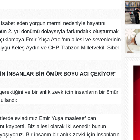
 isabet eden yorgun mermi nedeniyle hayatını
ün 2. yıl dönümü dolaysıyla farkındalık oluşturmak
çıklamaya Emir Yuşa Atıcı'nın ailesi ve sevenlerinin
ygu Keleş Aydın ve CHP Trabzon Milletvekili Sibel
İÇİN İNSANLAR BİR ÖMÜR BOYU ACI ÇEKİYOR"
rektiğini ve bir anlık zevk için insanların bir ömür
ullandı:
tlerde evladımız Emir Yuşa maalesef can
ı kaybetti. Biz ailesi olarak iki senedir bunun
aşıyoruz. Bir insanın bir anlık zevki için insanların