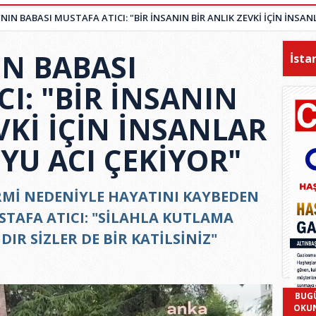
NIN BABASI MUSTAFA ATICI: "BİR İNSANIN BİR ANLIK ZEVKİ İÇİN İNSA
IN BABASI
İsta
I: "BİR İNSANIN
VKİ İÇİN İNSANLAR
YU ACI ÇEKİYOR"
Mİ NEDENİYLE HAYATINI KAYBEDEN
STAFA ATICI: "SİLAHLA KUTLAMA
IR SİZLER DE BİR KATİLSİNİZ"
BUG
OKU