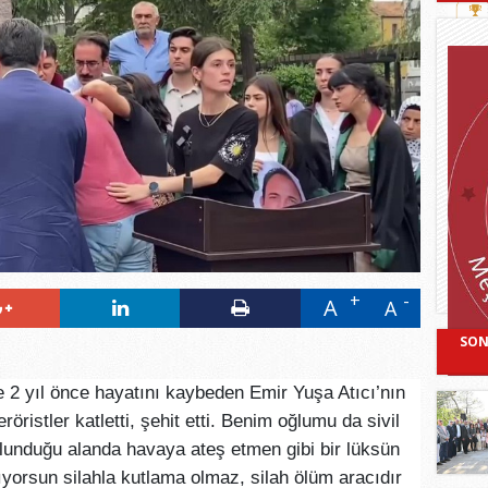
A
A
SON
 2 yıl önce hayatını kaybeden Emir Yuşa Atıcı’nın
röristler katletti, şehit etti. Benim oğlumu da sivil
 bulunduğu alanda havaya ateş etmen gibi bir lüksün
orsun silahla kutlama olmaz, silah ölüm aracıdır