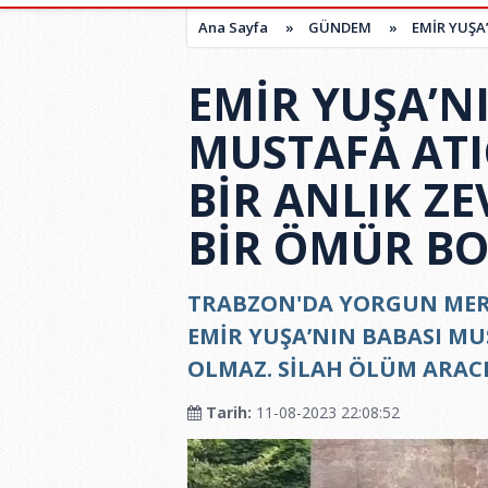
Ana Sayfa
»
GÜNDEM
»
EMİR YUŞA’
EMİR YUŞA’N
MUSTAFA ATIC
BİR ANLIK ZE
BİR ÖMÜR BO
TRABZON'DA YORGUN MER
EMİR YUŞA’NIN BABASI MU
OLMAZ. SİLAH ÖLÜM ARACID
Tarih:
11-08-2023 22:08:52