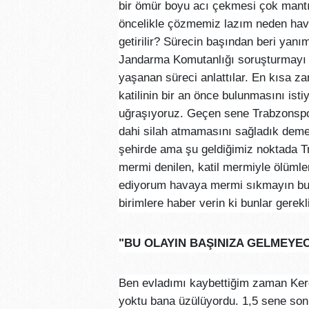
bir ömür boyu acı çekmesi çok mant
öncelikle çözmemiz lazım neden hava
getirilir? Sürecin başından beri yanı
Jandarma Komutanlığı soruşturmayı h
yaşanan süreci anlattılar. En kısa z
katilinin bir an önce bulunmasını isti
uğraşıyoruz. Geçen sene Trabzonspo
dahi silah atmamasını sağladık demek
şehirde ama şu geldiğimiz noktada 
mermi denilen, katil mermiyle ölümler
ediyorum havaya mermi sıkmayın bunu
birimlere haber verin ki bunlar gerekl
"BU OLAYIN BAŞINIZA GELMEYEC
Ben evladımı kaybettiğim zaman Ker
yoktu bana üzülüyordu. 1,5 sene sonr