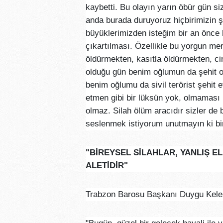
kaybetti. Bu olayın yarın öbür gün s
anda burada duruyoruz hiçbirimizin ş
büyüklerimizden isteğim bir an önce 
çıkartılması. Özellikle bu yorgun me
öldürmekten, kasıtla öldürmekten, ci
olduğu gün benim oğlumun da şehit oldu
benim oğlumu da sivil terörist şehit 
etmen gibi bir lüksün yok, olmaması
olmaz. Silah ölüm aracıdır sizler de b
seslenmek istiyorum unutmayın ki bi
"BİREYSEL SİLAHLAR, YANLIŞ 
ALETİDİR"
Trabzon Barosu Başkanı Duygu Keleş 