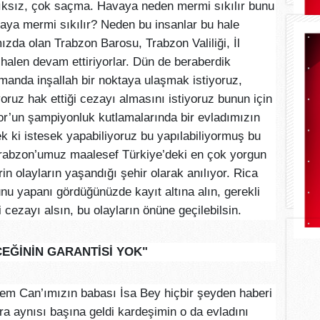
ıksız, çok saçma. Havaya neden mermi sıkılır bunu
ya mermi sıkılır? Neden bu insanlar bu hale
mızda olan Trabzon Barosu, Trabzon Valiliği, İl
alen devam ettiriyorlar. Dün de beraberdik
amanda inşallah bir noktaya ulaşmak istiyoruz,
yoruz hak ettiği cezayı almasını istiyoruz bunun için
r’un şampiyonluk kutlamalarında bir evladımızın
 ki istesek yapabiliyoruz bu yapılabiliyormuş bu
Trabzon’umuz maalesef Türkiye’deki en çok yorgun
in olayların yaşandığı şehir olarak anılıyor. Rica
 yapanı gördüğünüzde kayıt altına alın, gerekli
i cezayı alsın, bu olayların önüne geçilebilsin.
EĞİNİN GARANTİSİ YOK"
em Can’ımızın babası İsa Bey hiçbir şeyden haberi
a aynısı başına geldi kardeşimin o da evladını