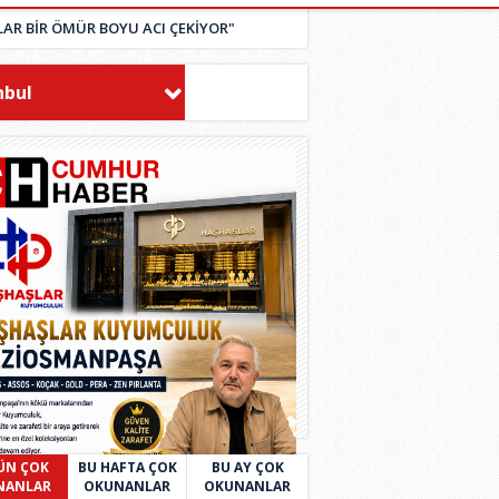
NLAR BİR ÖMÜR BOYU ACI ÇEKİYOR"
nbul
ÜN ÇOK
BU HAFTA ÇOK
BU AY ÇOK
NANLAR
OKUNANLAR
OKUNANLAR