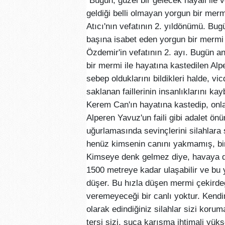
"Bugün, güzel bir gelecek hayali ile
geldiği belli olmayan yorgun bir mer
Atıcı'nın vefatının 2. yıldönümü. Bug
başına isabet eden yorgun bir merm
Özdemir'in vefatının 2. ayı. Bugün a
bir mermi ile hayatına kastedilen A
sebep olduklarını bildikleri halde, 
saklanan faillerinin insanlıklarını ka
Kerem Can'ın hayatına kastedip, onlar
Alperen Yavuz'un faili gibi adalet 
uğurlamasında sevinçlerini silahlara
henüz kimsenin canını yakmamış, bir
Kimseye denk gelmez diye, havaya di
1500 metreye kadar ulaşabilir ve bu
düşer. Bu hızla düşen mermi çekirdeğ
veremeyeceği bir canlı yoktur. Kendin
olarak edindiğiniz silahlar sizi koru
tersi sizi, suça karışma ihtimali yükse