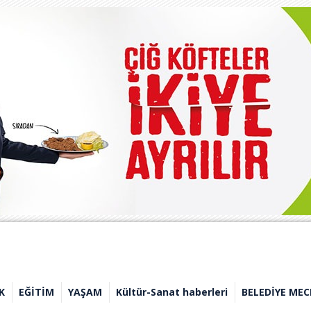
K
EĞİTİM
YAŞAM
Kültür-Sanat haberleri
BELEDİYE MEC