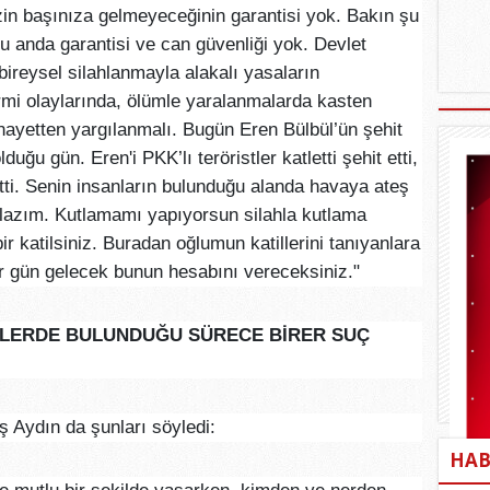
izin başınıza gelmeyeceğinin garantisi yok. Bakın şu
u anda garantisi ve can güvenliği yok. Devlet
bireysel silahlanmayla alakalı yasaların
rmi olaylarında, ölümle yaralanmalarda kasten
nayetten yargılanmalı. Bugün Eren Bülbül’ün şehit
ğu gün. Eren'i PKK’lı teröristler katletti şehit etti,
etti. Senin insanların bulunduğu alanda havaya ateş
 lazım. Kutlamamı yapıyorsun silahla kutlama
ir katilsiniz. Buradan oğlumun katillerini tanıyanlara
r gün gelecek bunun hesabını vereceksiniz."
ELLERDE BULUNDUĞU SÜRECE BİRER SUÇ
Aydın da şunları söyledi:
HAB