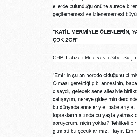
ellerde bulunduğu önüne sürece birer
geçilememesi ve izlenememesi büyük 
"KATİL MERMİYLE ÖLENLERİN, 
ÇOK ZOR"
CHP Trabzon Milletvekili Sibel Suiçm
"Emir’in şu an nerede olduğunu bilm
Olması gerektiği gibi annesinin, baba
olsaydı, gelecek sene ailesiyle birli
çalışayım, nereye gideyimin derdinde
bu dünyada anneleriyle, babalarıyla, 
toprakların altında bu yaşta yatma
soruyorum, niçin yoklar? Tehlikeli b
gitmişti bu çocuklarımız. Hayır. Em