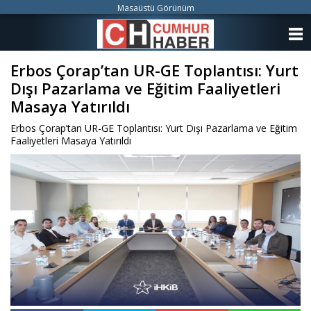
Masaüstü Görünüm
ANASAYFA
Erbos Çorap’tan UR-GE Toplantısı: Yurt
KATEGORİLER
Dışı Pazarlama ve Eğitim Faaliyetleri
YAZARLAR
Masaya Yatırıldı
Erbos Çorap’tan UR-GE Toplantısı: Yurt Dışı Pazarlama ve Eğitim
ANKETLER
Faaliyetleri Masaya Yatırıldı
FOTO GALERİ
VİDEO GALERİ
KÜNYE
İLETİŞİM