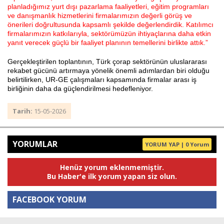
planladığımız yurt dışı pazarlama faaliyetleri, eğitim programları
ve danışmanlık hizmetlerini firmalarımızın değerli görüş ve
önerileri doğrultusunda kapsamlı şekilde değerlendirdik. Katılımcı
firmalarımızın katkılarıyla, sektörümüzün ihtiyaçlarına daha etkin
yanıt verecek güçlü bir faaliyet planının temellerini birlikte attık.”
Gerçekleştirilen toplantının, Türk çorap sektörünün uluslararası
rekabet gücünü artırmaya yönelik önemli adımlardan biri olduğu
belirtilirken, UR-GE çalışmaları kapsamında firmalar arası iş
birliğinin daha da güçlendirilmesi hedefleniyor.
Tarih:
15-05-2026
YORUMLAR
YORUM YAP | 0 Yorum
Henüz yorum eklenmemiştir.
Bu Haber'e ilk yorum yapan siz olun.
FACEBOOK YORUM