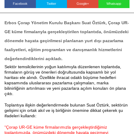
Facebook
Twitter
Google+
Whatsapp
Haberin Doğru Adresi.
Erbos Çorap Yönetim Kurulu Başkanı Suat Öztürk
, Çorap UR-
GE küme firmalarıyla gerçekleştirilen toplantıda, önümüzdeki
dönemde hayata geçirilmesi planlanan yurt dışı pazarlama
faaliyetleri, eğitim programları ve danışmanlık hizmetlerini
değerlendirdiklerini açıkladı.
Sektör temsilcilerinin yoğun katılımıyla düzenlenen toplantıda,
firmaların görüş ve önerileri doğrultusunda kapsamlı bir yol
haritası ele alındı. Özellikle ihracat odaklı büyüme hedefleri
kapsamında uluslararası pazarlama çalışmaları, marka
bilinirliğinin artırılması ve yeni pazarlara açılım konuları ön plana
çıktı.
Toplantıya ilişkin değerlendirmede bulunan Suat Öztürk, sektörün
gelişimi için ortak akıl ve iş birliğinin önemine dikkat çekerek şu
ifadeleri kullandı:
“Çorap UR-GE küme firmalarımızla gerçekleştirdiğimiz
toplantımızda, önümüzdeki dönemde hayata geçirmeyi