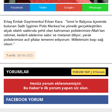
Facebook
Twitter
Google+
Whatsapp
Haberin Doğru Adresi.
Ertaş Emlak Gayrimenkul Erkan Kara "İzmir’in Balçova ilçesinde
bulunan Salih İşgören Polis Merkezi’ne yönelik gerçekleştirilen
alçak silahlı saldırıda şehit olan kahraman polislerimize Allah’tan
rahmet, kederli ailelerine sabır ve metanet diliyor, yaralı
polislerimize acil şifalar temenni ediyorum. Milletimizin başı sağ
olsun."
Tarih:
08-09-2025
YORUMLAR
YORUM YAP | 0 Yorum
Henüz yorum eklenmemiştir.
Bu Haber'e ilk yorum yapan siz olun.
FACEBOOK YORUM