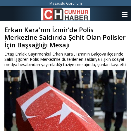
Masaüstü Görünüm
ANASAYFA
Erkan Kara'nın İzmir’de Polis
KATEGORİLER
Merkezine Saldırıda Şehit Olan Polisler
YAZARLAR
İçin Başsağlığı Mesajı
Ertaş Emlak Gayrimenkul Erkan Kara , İzmir'in Balçova ilçesinde
ANKETLER
Salih İşgören Polis Merkezi'ne düzenlenen saldırıya ilişkin sosyal
medya hesabından yayımladığı taziye mesajında, şunları kaydetti:
FOTO GALERİ
VİDEO GALERİ
KÜNYE
İLETİŞİM