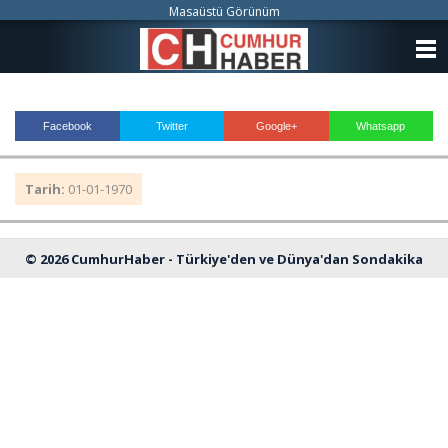
Masaüstü Görünüm
ANASAYFA
KATEGORİLER
Facebook
Twitter
Google+
Whatsapp
YAZARLAR
Tarih:
01-01-1970
ANKETLER
FOTO GALERİ
© 2026 CumhurHaber - Türkiye'den ve Dünya'dan Sondakika
VİDEO GALERİ
Haberleri
KÜNYE
İLETİŞİM