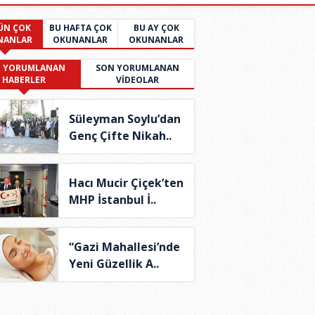
ÜN ÇOK
BU HAFTA ÇOK
BU AY ÇOK
NANLAR
OKUNANLAR
OKUNANLAR
 YORUMLANAN
SON YORUMLANAN
HABERLER
VİDEOLAR
Süleyman Soylu’dan
Genç Çifte Nikah..
Hacı Mucir Çiçek’ten
MHP İstanbul İ..
“Gazi Mahallesi’nde
Yeni Güzellik A..