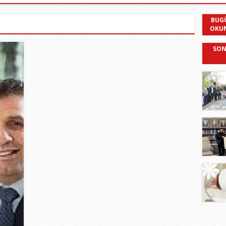
BUG
OKU
SON