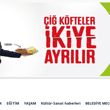
K
EĞİTİM
YAŞAM
Kültür-Sanat haberleri
BELEDİYE MEC