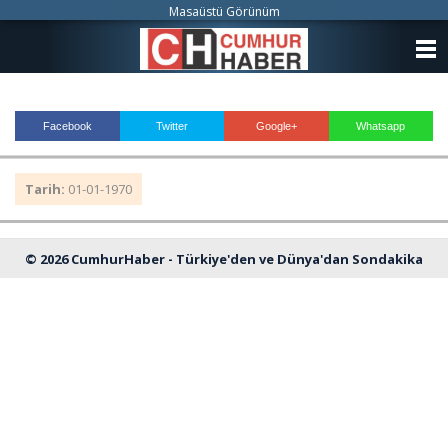
Masaüstü Görünüm
ANASAYFA
KATEGORİLER
Facebook
Twitter
Google+
Whatsapp
YAZARLAR
Tarih:
01-01-1970
ANKETLER
FOTO GALERİ
© 2026 CumhurHaber - Türkiye'den ve Dünya'dan Sondakika
VİDEO GALERİ
Haberleri
KÜNYE
İLETİŞİM