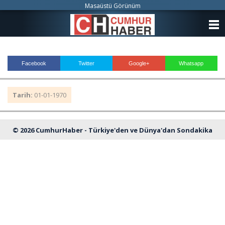
Masaüstü Görünüm
ANASAYFA
KATEGORİLER
Facebook
Twitter
Google+
Whatsapp
YAZARLAR
Tarih:
01-01-1970
ANKETLER
FOTO GALERİ
© 2026 CumhurHaber - Türkiye'den ve Dünya'dan Sondakika
VİDEO GALERİ
Haberleri
KÜNYE
İLETİŞİM