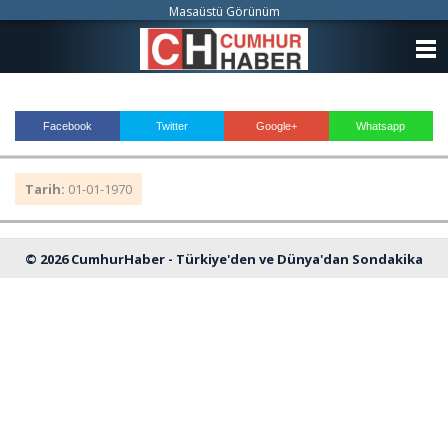
Masaüstü Görünüm
ANASAYFA
KATEGORİLER
Facebook
Twitter
Google+
Whatsapp
YAZARLAR
Tarih:
01-01-1970
ANKETLER
FOTO GALERİ
© 2026 CumhurHaber - Türkiye'den ve Dünya'dan Sondakika
VİDEO GALERİ
Haberleri
KÜNYE
İLETİŞİM