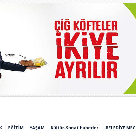
K
EĞİTİM
YAŞAM
Kültür-Sanat haberleri
BELEDİYE MEC