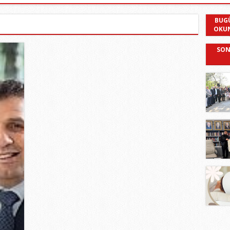
BUG
OKU
SON