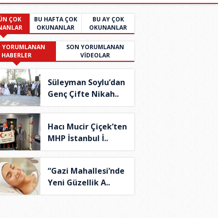
ÜN ÇOK
BU HAFTA ÇOK
BU AY ÇOK
NANLAR
OKUNANLAR
OKUNANLAR
 YORUMLANAN
SON YORUMLANAN
HABERLER
VİDEOLAR
Süleyman Soylu’dan
Genç Çifte Nikah..
Hacı Mucir Çiçek’ten
MHP İstanbul İ..
“Gazi Mahallesi’nde
Yeni Güzellik A..