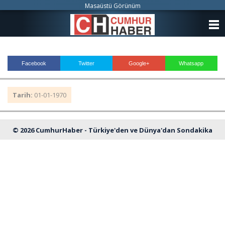
Masaüstü Görünüm
ANASAYFA
KATEGORİLER
Facebook
Twitter
Google+
Whatsapp
YAZARLAR
Tarih:
01-01-1970
ANKETLER
FOTO GALERİ
© 2026 CumhurHaber - Türkiye'den ve Dünya'dan Sondakika
VİDEO GALERİ
Haberleri
KÜNYE
İLETİŞİM