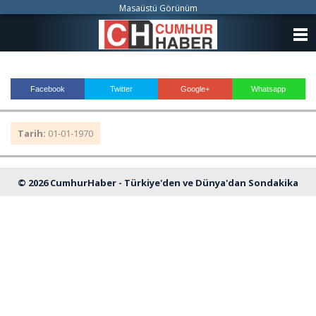
Masaüstü Görünüm
ANASAYFA
KATEGORİLER
Facebook
Twitter
Google+
Whatsapp
YAZARLAR
Tarih:
01-01-1970
ANKETLER
FOTO GALERİ
© 2026 CumhurHaber - Türkiye'den ve Dünya'dan Sondakika
VİDEO GALERİ
Haberleri
KÜNYE
İLETİŞİM