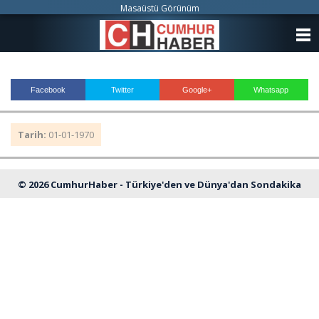
Masaüstü Görünüm
ANASAYFA
KATEGORİLER
Facebook
Twitter
Google+
Whatsapp
YAZARLAR
Tarih:
01-01-1970
ANKETLER
FOTO GALERİ
© 2026 CumhurHaber - Türkiye'den ve Dünya'dan Sondakika
VİDEO GALERİ
Haberleri
KÜNYE
İLETİŞİM