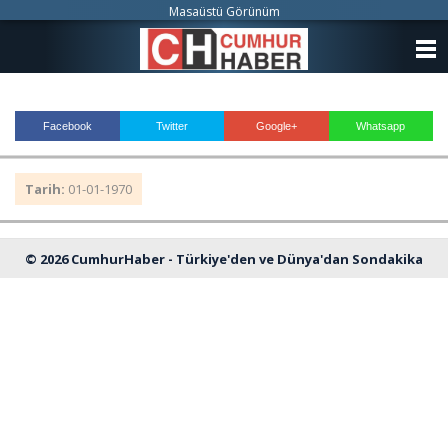
Masaüstü Görünüm
ANASAYFA
KATEGORİLER
Facebook
Twitter
Google+
Whatsapp
YAZARLAR
Tarih:
01-01-1970
ANKETLER
FOTO GALERİ
© 2026 CumhurHaber - Türkiye'den ve Dünya'dan Sondakika
VİDEO GALERİ
Haberleri
KÜNYE
İLETİŞİM