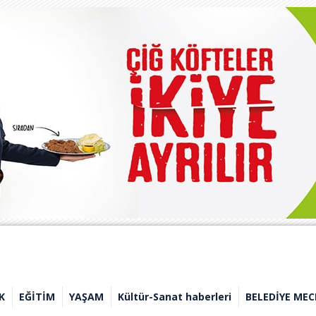
K
EĞİTİM
YAŞAM
Kültür-Sanat haberleri
BELEDİYE MEC