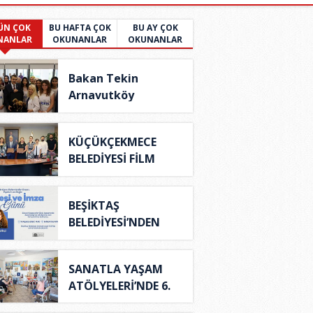
ÜN ÇOK
BU HAFTA ÇOK
BU AY ÇOK
NANLAR
OKUNANLAR
OKUNANLAR
Bakan Tekin
Arnavutköy
Belediyesi’n..
KÜÇÜKÇEKMECE
BELEDİYESİ FİLM
OFİSİ'..
BEŞİKTAŞ
BELEDİYESİ’NDEN
DÜNYA KİTA..
SANATLA YAŞAM
ATÖLYELERİ’NDE 6.
DÖN..