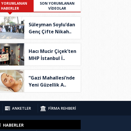
 YORUMLANAN
SON YORUMLANAN
HABERLER
VİDEOLAR
Süleyman Soylu’dan
Genç Çifte Nikah..
Hacı Mucir Çiçek’ten
MHP İstanbul İ..
“Gazi Mahallesi’nde
Yeni Güzellik A..
ANKETLER
FİRMA REHBERİ
HABERLER