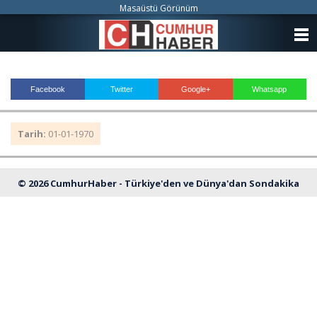
Masaüstü Görünüm
ANASAYFA
KATEGORİLER
Facebook
Twitter
Google+
Whatsapp
YAZARLAR
Tarih:
01-01-1970
ANKETLER
FOTO GALERİ
© 2026 CumhurHaber - Türkiye'den ve Dünya'dan Sondakika
VİDEO GALERİ
Haberleri
KÜNYE
İLETİŞİM