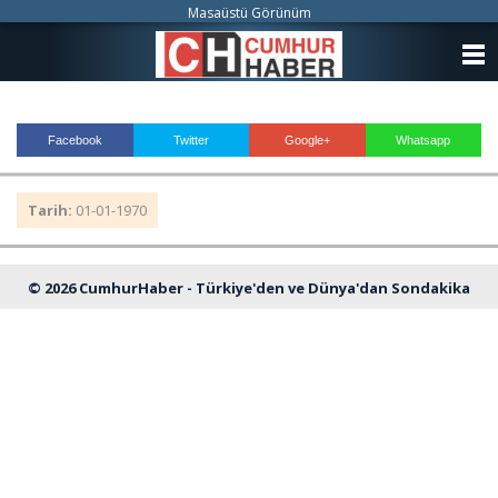
Masaüstü Görünüm
ANASAYFA
KATEGORİLER
Facebook
Twitter
Google+
Whatsapp
YAZARLAR
Tarih:
01-01-1970
ANKETLER
FOTO GALERİ
© 2026 CumhurHaber - Türkiye'den ve Dünya'dan Sondakika
VİDEO GALERİ
Haberleri
KÜNYE
İLETİŞİM