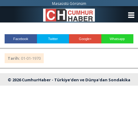
Masaüstü Görünüm
ANASAYFA
KATEGORİLER
Facebook
Twitter
Google+
Whatsapp
YAZARLAR
Tarih:
01-01-1970
ANKETLER
FOTO GALERİ
© 2026 CumhurHaber - Türkiye'den ve Dünya'dan Sondakika
VİDEO GALERİ
Haberleri
KÜNYE
İLETİŞİM