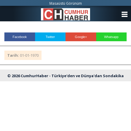
Masaüstü Görünüm
ANASAYFA
KATEGORİLER
Facebook
Twitter
Google+
Whatsapp
YAZARLAR
Tarih:
01-01-1970
ANKETLER
FOTO GALERİ
© 2026 CumhurHaber - Türkiye'den ve Dünya'dan Sondakika
VİDEO GALERİ
Haberleri
KÜNYE
İLETİŞİM