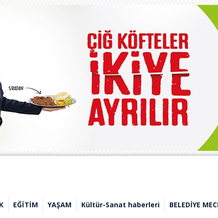
K
EĞİTİM
YAŞAM
Kültür-Sanat haberleri
BELEDİYE MEC