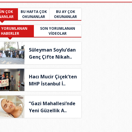
ÜN ÇOK
BU HAFTA ÇOK
BU AY ÇOK
NANLAR
OKUNANLAR
OKUNANLAR
 YORUMLANAN
SON YORUMLANAN
HABERLER
VİDEOLAR
Süleyman Soylu’dan
Genç Çifte Nikah..
Hacı Mucir Çiçek’ten
MHP İstanbul İ..
“Gazi Mahallesi’nde
Yeni Güzellik A..