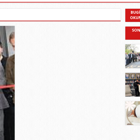
BUG
OKU
SON