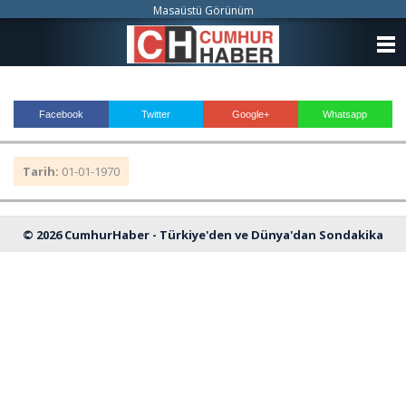
Masaüstü Görünüm
ANASAYFA
KATEGORİLER
Facebook
Twitter
Google+
Whatsapp
YAZARLAR
Tarih:
01-01-1970
ANKETLER
FOTO GALERİ
© 2026 CumhurHaber - Türkiye'den ve Dünya'dan Sondakika
VİDEO GALERİ
Haberleri
KÜNYE
İLETİŞİM