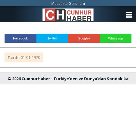
Masaüstü Görünüm
ANASAYFA
KATEGORİLER
Facebook
Twitter
Google+
Whatsapp
YAZARLAR
Tarih:
01-01-1970
ANKETLER
FOTO GALERİ
© 2026 CumhurHaber - Türkiye'den ve Dünya'dan Sondakika
VİDEO GALERİ
Haberleri
KÜNYE
İLETİŞİM