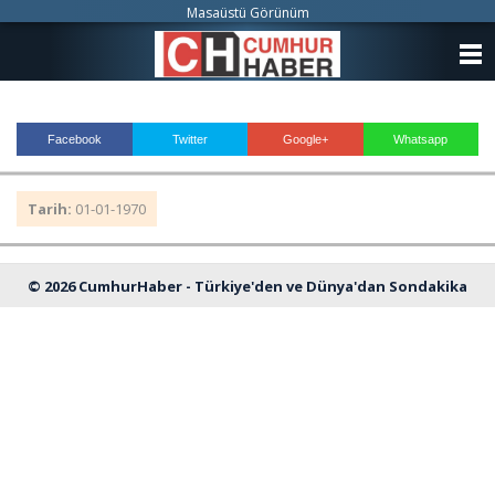
Masaüstü Görünüm
ANASAYFA
KATEGORİLER
Facebook
Twitter
Google+
Whatsapp
YAZARLAR
Tarih:
01-01-1970
ANKETLER
FOTO GALERİ
© 2026 CumhurHaber - Türkiye'den ve Dünya'dan Sondakika
VİDEO GALERİ
Haberleri
KÜNYE
İLETİŞİM