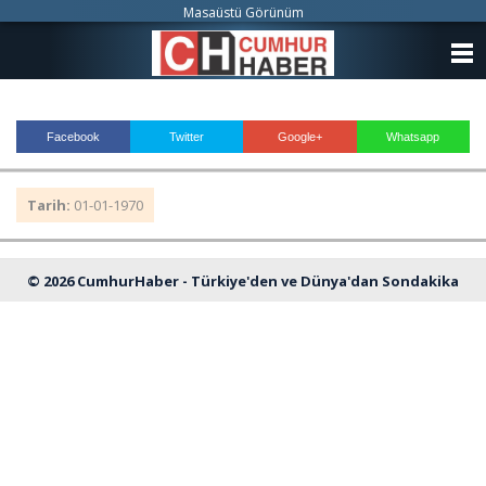
Masaüstü Görünüm
ANASAYFA
KATEGORİLER
Facebook
Twitter
Google+
Whatsapp
YAZARLAR
Tarih:
01-01-1970
ANKETLER
FOTO GALERİ
© 2026 CumhurHaber - Türkiye'den ve Dünya'dan Sondakika
VİDEO GALERİ
Haberleri
KÜNYE
İLETİŞİM