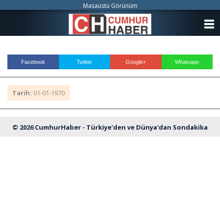
Masaüstü Görünüm
ANASAYFA
KATEGORİLER
Facebook
Twitter
Google+
Whatsapp
YAZARLAR
Tarih:
01-01-1970
ANKETLER
FOTO GALERİ
© 2026 CumhurHaber - Türkiye'den ve Dünya'dan Sondakika
VİDEO GALERİ
Haberleri
KÜNYE
İLETİŞİM