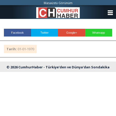
Masaüstü Görünüm
ANASAYFA
KATEGORİLER
Facebook
Twitter
Google+
Whatsapp
YAZARLAR
Tarih:
01-01-1970
ANKETLER
FOTO GALERİ
© 2026 CumhurHaber - Türkiye'den ve Dünya'dan Sondakika
VİDEO GALERİ
Haberleri
KÜNYE
İLETİŞİM