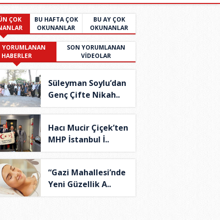
ÜN ÇOK
BU HAFTA ÇOK
BU AY ÇOK
NANLAR
OKUNANLAR
OKUNANLAR
 YORUMLANAN
SON YORUMLANAN
HABERLER
VİDEOLAR
Süleyman Soylu’dan
Genç Çifte Nikah..
Hacı Mucir Çiçek’ten
MHP İstanbul İ..
“Gazi Mahallesi’nde
Yeni Güzellik A..