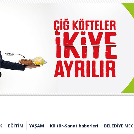
K
EĞİTİM
YAŞAM
Kültür-Sanat haberleri
BELEDİYE MEC