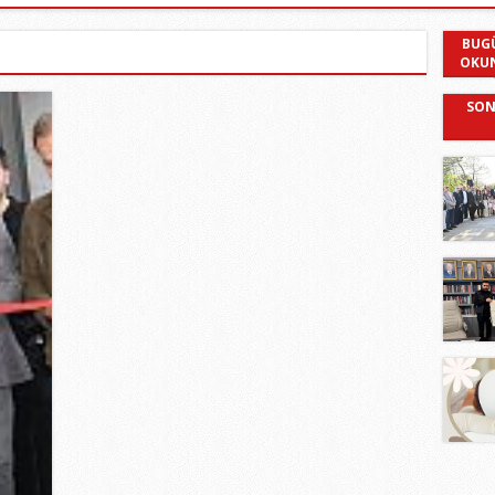
BUG
OKU
SON