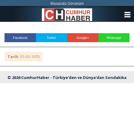
Masaüstü Görünüm
ANASAYFA
KATEGORİLER
Facebook
Twitter
Google+
Whatsapp
YAZARLAR
Tarih:
01-01-1970
ANKETLER
FOTO GALERİ
© 2026 CumhurHaber - Türkiye'den ve Dünya'dan Sondakika
VİDEO GALERİ
Haberleri
KÜNYE
İLETİŞİM