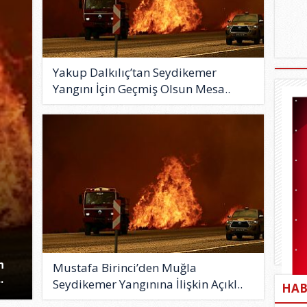
Yakup Dalkılıç’tan Seydikemer
Yangını İçin Geçmiş Olsun Mesa..
n
Mustafa Birinci’den Muğla
.
Seydikemer Yangınına İlişkin Açıkl..
HAB