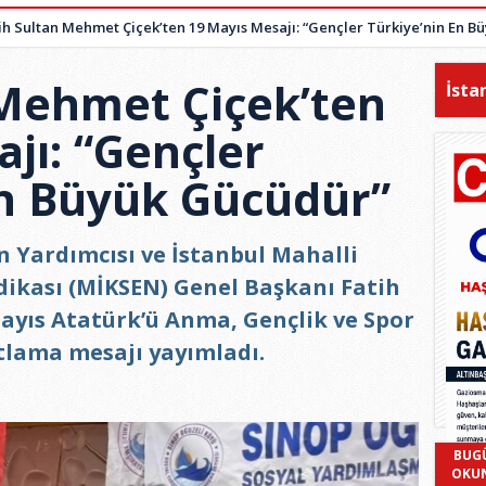
ih Sultan Mehmet Çiçek’ten 19 Mayıs Mesajı: “Gençler Türkiye’nin En 
 Mehmet Çiçek’ten
İsta
jı: “Gençler
En Büyük Gücüdür”
n Yardımcısı ve İstanbul Mahalli
dikası (MİKSEN) Genel Başkanı Fatih
ayıs Atatürk’ü Anma, Gençlik ve Spor
tlama mesajı yayımladı.
BUG
OKU