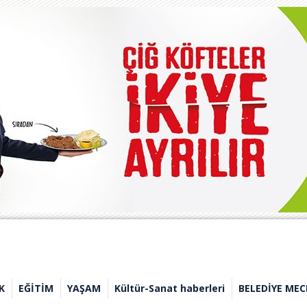
K
EĞİTİM
YAŞAM
Kültür-Sanat haberleri
BELEDİYE MEC