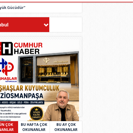
Büyük Gücüdür”
nbul
ÜN ÇOK
BU HAFTA ÇOK
BU AY ÇOK
NANLAR
OKUNANLAR
OKUNANLAR