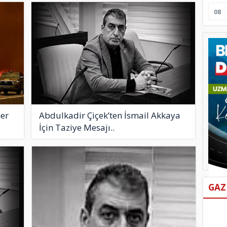
08
mer
Abdulkadir Çiçek’ten İsmail Akkaya
İçin Taziye Mesajı..
GAZ