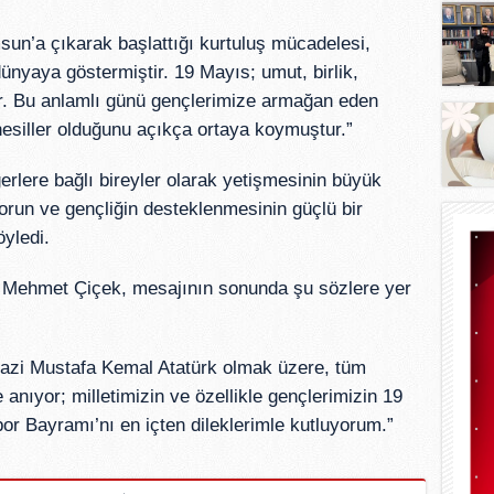
un’a çıkarak başlattığı kurtuluş mücadelesi,
ünyaya göstermiştir. 19 Mayıs; umut, birlik,
idir. Bu anlamlı günü gençlerimize armağan eden
nesiller olduğunu açıkça ortaya koymuştur.”
eğerlere bağlı bireyler olarak yetişmesinin büyük
orun ve gençliğin desteklenmesinin güçlü bir
yledi.
Mehmet Çiçek, mesajının sonunda şu sözlere yer
azi Mustafa Kemal Atatürk olmak üzere, tüm
nıyor; milletimizin ve özellikle gençlerimizin 19
r Bayramı’nı en içten dileklerimle kutluyorum.”