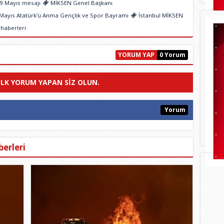
9 Mayıs mesajı
MİKSEN Genel Başkanı
Mayıs Atatürk’ü Anma Gençlik ve Spor Bayramı
İstanbul MİKSEN
 haberleri
YORUM YAP
0 Yorum
ILK YORUM YAPAN SIZ OLUN.
Yorum
erleri