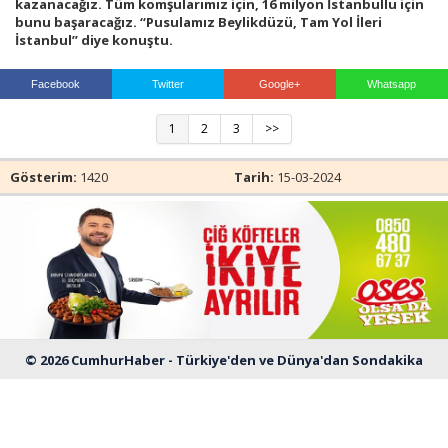
kazanacağız. Tüm komşularımız için, 16 milyon İstanbullu için
bunu başaracağız. “Pusulamız Beylikdüzü, Tam Yol İleri
İstanbul” diye konuştu.
Haberin Doğru Adresi.
Facebook
Twitter
Google+
Whatsapp
1
2
3
>>
Gösterim:
1420
Tarih:
15-03-2024
© 2026 CumhurHaber - Türkiye'den ve Dünya'dan Sondakika
Haberleri