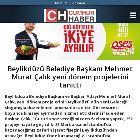
Masaüstü Görünüm
ANASAYFA
KATEGORİLER
YAZARLAR
ANKETLER
Beylikdüzü Belediye Başkanı Mehmet
Murat Çalık yeni dönem projelerini
FOTO GALERİ
tanıttı
VİDEO GALERİ
Beylikdüzü Belediye Başkanı ve Başkan Adayı Mehmet Murat
Çalık, yeni dönem projelerini ‘Beylikdüzü’nün Yeni Geleceği’
KÜNYE
sloganıyla düzenlenen lansmanla tanıttı. Görev süresi
boyunca kimseyi ayırmadan hizmet ettiklerini ifade eden
Başkan Çalık, “Gururla söz verdiğimizden fazlasını yaptık, 252
İLETİŞİM
projeyi hayata geçirdik. 31 Mart akşamı İstanbul'da
kazanacağımız zaferin işaret fişeğini Beylikdüzü’nden
atacağız. Beylikdüzü’nde kazanacağız. İstanbul’da