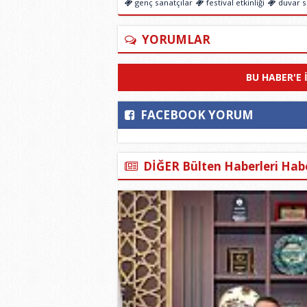
genç sanatçılar
festival etkinliği
duvar s
YORUMLAR
BU HABER'E 
FACEBOOK YORUM
DİĞER Bülten Haberleri Habe