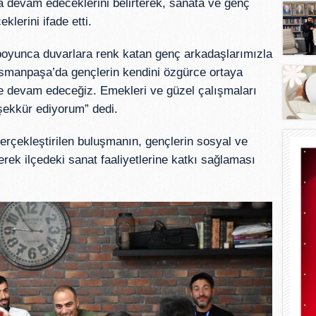
ya devam edeceklerini belirterek, sanata ve genç
lerini ifade etti.
boyunca duvarlara renk katan genç arkadaşlarımızla
smanpaşa’da gençlerin kendini özgürce ortaya
e devam edeceğiz. Emekleri ve güzel çalışmaları
şekkür ediyorum” dedi.
rçekleştirilen buluşmanın, gençlerin sosyal ve
derek ilçedeki sanat faaliyetlerine katkı sağlaması