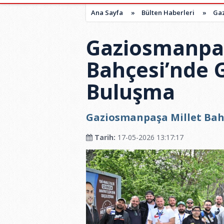
Ana Sayfa
»
Bülten Haberleri
»
Gaz
Gaziosmanpaş
Bahçesi’nde G
Buluşma
Gaziosmanpaşa Millet Bah
Tarih:
17-05-2026 13:17:17