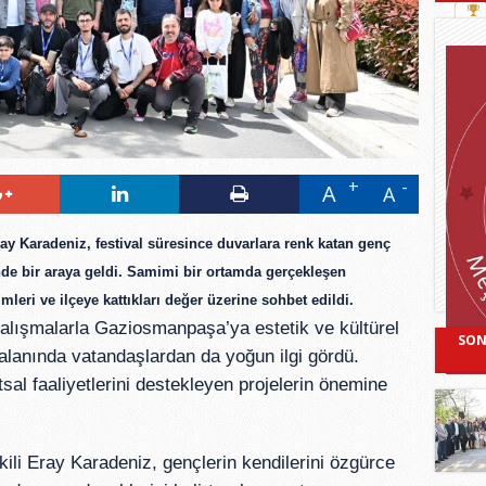
A
A
y Karadeniz, festival süresince duvarlara renk katan genç
de bir araya geldi. Samimi bir ortamda gerçekleşen
mleri ve ilçeye kattıkları değer üzerine sohbet edildi.
alışmalarla Gaziosmanpaşa’ya estetik ve kültürel
SON
 alanında vatandaşlardan da yoğun ilgi gördü.
l faaliyetlerini destekleyen projelerin önemine
i Eray Karadeniz, gençlerin kendilerini özgürce