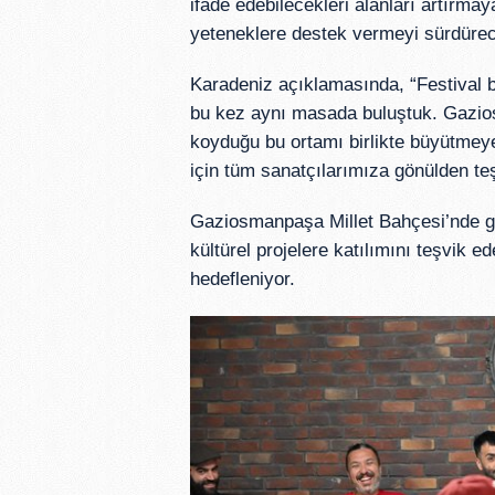
ifade edebilecekleri alanları artırma
yeteneklere destek vermeyi sürdürecek
Karadeniz açıklamasında, “Festival 
bu kez aynı masada buluştuk. Gazio
koyduğu bu ortamı birlikte büyütmey
için tüm sanatçılarımıza gönülden te
Gaziosmanpaşa Millet Bahçesi’nde ge
kültürel projelere katılımını teşvik e
hedefleniyor.