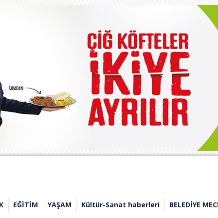
K
EĞİTİM
YAŞAM
Kültür-Sanat haberleri
BELEDİYE MEC