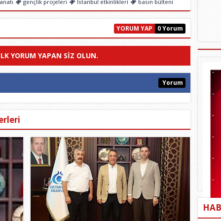
anatı
gençlik projeleri
İstanbul etkinlikleri
basın bülteni
YORUM YAP
0 Yorum
ILK YORUM YAPAN SIZ OLUN.
Yorum
rleri
HAB