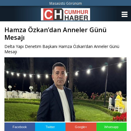
Masaüstü Görünüm
ANASAYFA
Hamza Özkan’dan Anneler Günü
KATEGORİLER
Mesajı
YAZARLAR
Delta Yapı Denetim Başkanı Hamza Özkan’dan Anneler Günü
Mesajı
ANKETLER
FOTO GALERİ
VİDEO GALERİ
KÜNYE
İLETİŞİM
Facebook
Twitter
Google+
Whatsapp